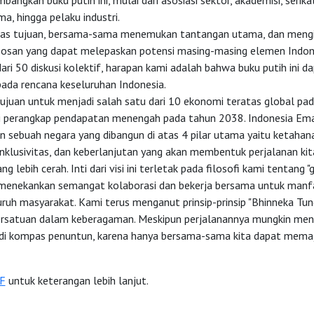
ngkan buku putih ini, mulai dari asosiasi sektor, akademisi, serikat
, hingga pelaku industri.
s tujuan, bersama-sama menemukan tantangan utama, dan mengid
osan yang dapat melepaskan potensi masing-masing elemen Indon
dari 50 diskusi kolektif, harapan kami adalah bahwa buku putih ini d
pada rencana keseluruhan Indonesia.
tujuan untuk menjadi salah satu dari 10 ekonomi teratas global pa
ri perangkap pendapatan menengah pada tahun 2038. Indonesia Em
sebuah negara yang dibangun di atas 4 pilar utama yaitu ketahan
nklusivitas, dan keberlanjutan yang akan membentuk perjalanan ki
g lebih cerah. Inti dari visi ini terletak pada filosofi kami tentang 
 menekankan semangat kolaborasi dan bekerja bersama untuk manfa
uruh masyarakat. Kami terus menganut prinsip-prinsip "Bhinneka Tun
rsatuan dalam keberagaman. Meskipun perjalanannya mungkin mena
adi kompas penuntun, karena hanya bersama-sama kita dapat mema
F
untuk keterangan lebih lanjut.