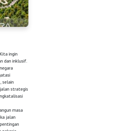
ita ingin
 dan inklusif.
 negara
atasi
 selain
jalan strategis
gkatalisasi
bangun masa
ka jalan
epentingan