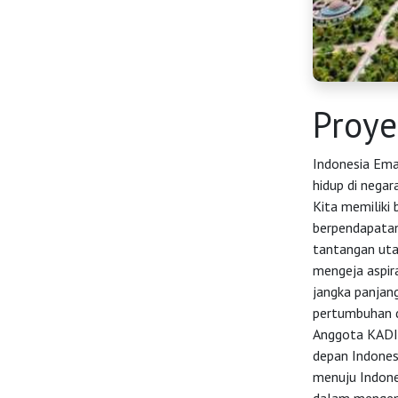
HOME
Proye
OSS
Indonesia Ema
Agenda
hidup di nega
Kita memiliki
berpendapatan
Investasi
tantangan uta
mengeja aspira
jangka panjan
pertumbuhan d
Anggota KADIN
depan Indones
menuju Indone