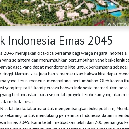
k Indonesia Emas 2045
s 2045 merupakan cita-cita bersama bagi warga negara Indonesia. K
ra yang sejahtera dan menumbuhkan pertumbuhan yang berkelanjutan
 banyak aset yang dapat mendorong kita untuk berkembang sebagai
 tinggi. Namun, kita juga harus memastikan bahwa kita dapat meng
ma yang terus-menerus menghalangi pertumbuhan. Oleh karena itu,
si yang inspiratif, kami percaya bahwa Indonesia memerlukan peta 
g yang berlandaskan pada sejumlah proyek terobosan yang akan men
alam skala besar.
 telah berkolaborasi untuk mengembangkan buku putih ini, 'Mem
ia sekarang', untuk mendukung pemerintah Indonesia dalam membu
sia Emas 2045. Kami telah melibatkan lebih dari 200 pemangku k