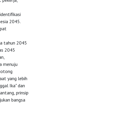
 pekerja,
entifikasi
esia 2045.
apat
da tahun 2045
as 2045
an,
ta menuju
"gotong
at yang lebih
ggal Ika" dan
ntang, prinsip
jukan bangsa