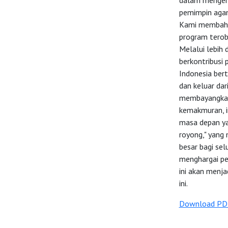
dalam mengemba
pemimpin agama
Kami membaha
program terob
Melalui lebih 
berkontribusi 
Indonesia ber
dan keluar da
membayangkan 
kemakmuran, i
masa depan yan
royong," yang
besar bagi sel
menghargai pe
ini akan menj
ini.
Download PD