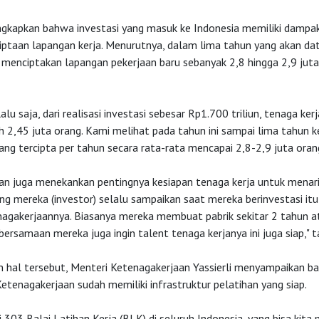
kapkan bahwa investasi yang masuk ke Indonesia memiliki dampak
ptaan lapangan kerja. Menurutnya, dalam lima tahun yang akan data
 menciptakan lapangan pekerjaan baru sebanyak 2,8 hingga 2,9 juta
lu saja, dari realisasi investasi sebesar Rp1.700 triliun, tenaga ker
h 2,45 juta orang. Kami melihat pada tahun ini sampai lima tahun k
ang tercipta per tahun secara rata-rata mencapai 2,8-2,9 juta orang
san juga menekankan pentingnya kesiapan tenaga kerja untuk menarik
ng mereka (investor) selalu sampaikan saat mereka berinvestasi itu
nagakerjaannya. Biasanya mereka membuat pabrik sekitar 2 tahun a
 bersamaan mereka juga ingin talent tenaga kerjanya ini juga siap,"
n hal tersebut, Menteri Ketenagakerjaan Yassierli menyampaikan b
tenagakerjaan sudah memiliki infrastruktur pelatihan yang siap.
 303 Balai Latihan Kerja (BLK) di seluruh Indonesia, yang bisa kit