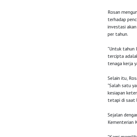
Rosan mengung
terhadap penci
investasi akan
per tahun.
"Untuk tahun la
tercipta adala
tenaga kerja y
Selain itu, Ro
"Salah satu ya
kesiapan kete
tetapi di saat
Sejalan denga
Kementerian Ke
"Kami memiliki