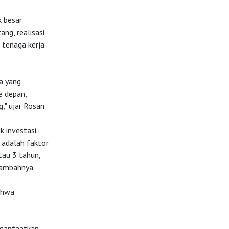
 besar
ng, realisasi
 tenaga kerja
ja yang
e depan,
," ujar Rosan.
 investasi.
 adalah faktor
tau 3 tahun,
 tambahnya.
ahwa
a manfaatkan