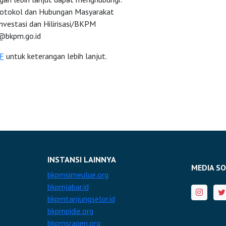
rotokol dan Hubungan Masyarakat
nvestasi dan Hilirisasi/BKPM
bkpm.go.id
F
untuk keterangan lebih lanjut.
INSTANSI LAINNYA
MEDIA SO
bkpmsimeulue.org
bkpmjabar.id
bkpmtanjungselor.id
bkpmpidie.org
bkpmsragen.org