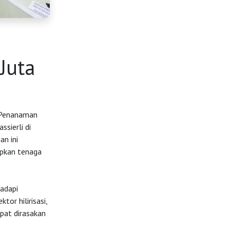
Juta
i Penanaman
sierli di
an ini
pkan tenaga
adapi
or hilirisasi,
apat dirasakan