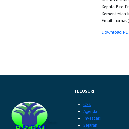
Kepala Biro P
Kementerian I
Email:
humas@
Download PD
TELUSURI
OSS
Agenda
Investasi
Sejarah