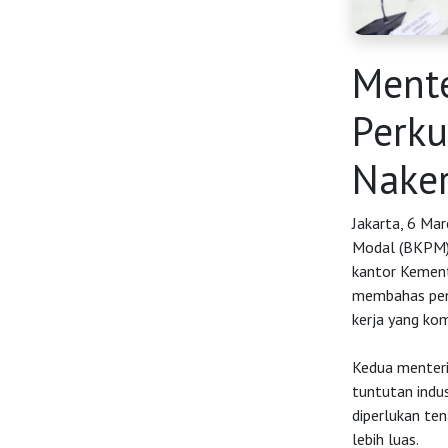
Mente
Perku
Nake
HOME
Jakarta, 6 Ma
Modal (BKPM) 
kantor Kemente
OSS
membahas peng
kerja yang kom
Agenda
Kedua menteri
tuntutan indus
Investasi
diperlukan ten
lebih luas.